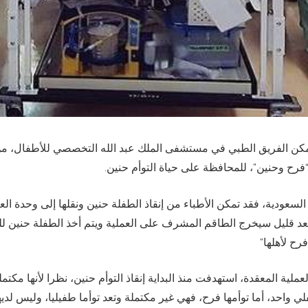
ساعات، تمكن الفريق الطبي في مستشفى الملك عبد الله التخصصي للأطفال، 
رح وحنين”، للمحافظة على حياة التوأم حنين.
ة السعودية، فقد تمكن الأطباء من إنقاذ الطفلة حنين ونقلها إلى وحدة العن
د قليل سيخرج الطاقم المشرف على العملية ويتم أخذ الطفلة حنين للع
رح لأهلها”
لعملية المعقدة، استهدفت منذ البداية إنقاذ التوأم حنين، نظرا لأنها مكتم
 واحد، أما توأمها فرح، فهي غير مكتملة وتعد توأما طفيليا، وليس لديها