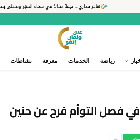
هاجر قداري... نجمة تتلألأ في سماء التميّز وتحظى بتكريم محلّي بعد
بار
رياضة
الخدمات
معرفة
نشاطات
 فصل التوأم فرح عن حنين
Wha