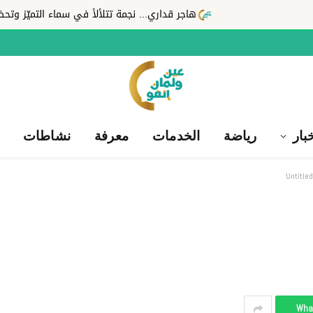
هاجر قداري... نجمة تتلألأ في سماء التميّز وتحظى 
بار
رياضة
الخدمات
معرفة
نشاطات
Untitle
Wha