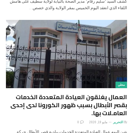
كشف السيد “سليم رقام” مدير الصحة بالنيابة لوﻻية سطيف على هامش
اللقاء الذي انعقد اليوم الخميس بمقر الوﻻية والذي خصص…
محلي
العمال يغلقون العيادة المتعددة الخدمات
بقصر اﻷبطال بسبب ظهور الكورونا لدى إحدى
العامـﻻت بها.
By
التحرير
مايو 19, 2020
0
شن اليوم عمال العيادة المتعددة الخدمات ببلدية قصر اﻷبطال حركة