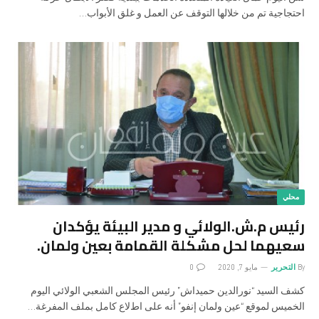
احتجاجية تم من خلالها التوقف عن العمل و غلق اﻷبواب…
محلي
رئيس م.ش.الوﻻئي و مدير البيئة يؤكدان
سعيهما لحل مشكلة القمامة بعين ولمان.
By
التحرير
مايو 7, 2020
0
كشف السيد “نورالدين حميداش” رئيس المجلس الشعبي الوﻻئي اليوم
الخميس لموقع “عين ولمان إنفو” أنه على اطﻻع كامل بملف المفرغة…