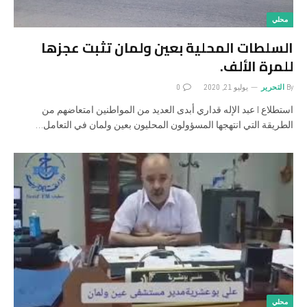
محلي
السلطات المحلية بعين ولمان تثبت عجزها
للمرة اﻷلف.
By
التحرير
يوليو 21, 2020
0
استطلاع I عبد اﻹله قداري أبدى العديد من المواطنين امتعاضهم من
الطريقة التي انتهجها المسؤولون المحليون بعين ولمان في التعامل…
محلي