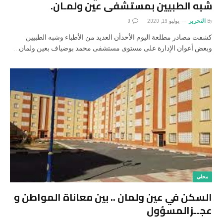
شبه الطبيين بمستشفى عين ولمـان.
By
التحرير
يوليو 19, 2020
0
كشفت مصادر مطلعة اليوم اﻷحدأن العديد من اﻷطباء وشبه الطبيين
وبعض أعوان اﻹدارة على مستوى مستشفى محمد بوضياف بعين ولمان…
محلي
السكن في عين ولمان .. بين معاناة المواطن و
عجــزالمسؤول