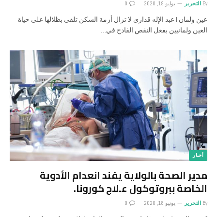
By
التحرير
يوليو 19, 2020
0
عين ولمان I عبد اﻹله قداري لا تزال أزمة السكن تلقي بظلالها على حياة
العين ولمانيين بفعل النقص الفادح في…
أخبار
مدير الصحة بالوﻻية يفند انعدام اﻷدوية
الخاصة ببروتوكول عـﻻج كورونا.
By
التحرير
يونيو 18, 2020
0