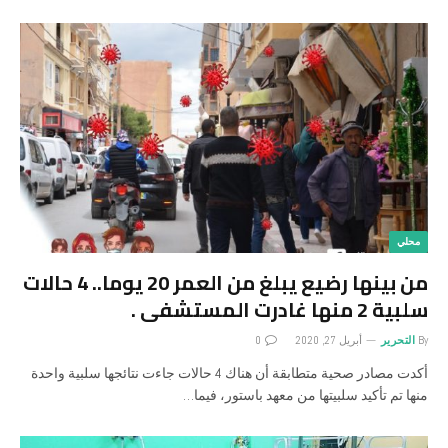
محلي
من بينها رضيع يبلغ من العمر 20 يوما.. 4 حاﻻت
سلبية 2 منها غادرت المستشفى .
By
التحرير
أبريل 27, 2020
0
أكدت مصادر صحية متطابقة أن هناك 4 حاﻻت جاءت نتائجها سلبية واحدة
منها تم تأكيد سلبيتها من معهد باستور، فيما…