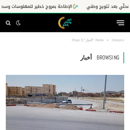
يج وطني
الإطاحة بمروج خطير للمهلوسات وسط مدينة عين ولم
Category: "أخبار" (Page 3)
»
Home
BROWSING:
أخبار