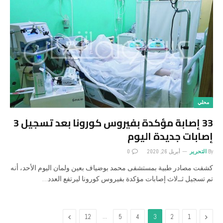
محلي
33 إصابة مؤكدة بفيروس كورونا بعد تسجيل 3
إصابات جديدة اليوم
By
التحرير
أبريل 26, 2020
0
كشفت مصادر طبية بمستشفى محمد بوضياف بعين ولمان اليوم اﻷحد، أنه
تم تسجيل ثــﻻث إصابات مؤكدة بفيروس كورونا ليرتفع العدد…
Next
…
Previous
12
5
4
3
2
1